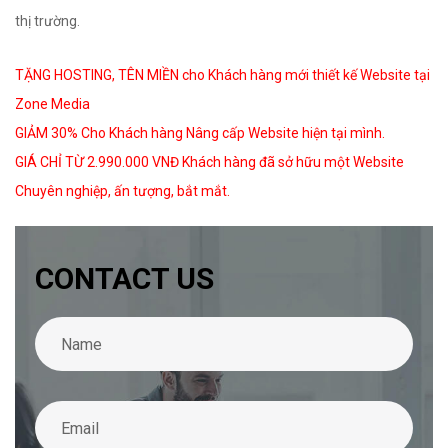
thị trường.
TẶNG HOSTING, TÊN MIỀN cho Khách hàng mới thiết kế Website tại
Zone Media
GIẢM 30% Cho Khách hàng Nâng cấp Website hiện tại mình.
GIÁ CHỈ TỪ 2.990.000 VNĐ Khách hàng đã sở hữu một Website
Chuyên nghiệp, ấn tượng, bắt mắt.
CONTACT US