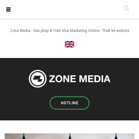
S
k
i
Zone Media - Giải pháp & Triển khai Marketing Online - Thiết kế website
p
t
o
c
o
n
t
e
n
HOTLINE
t